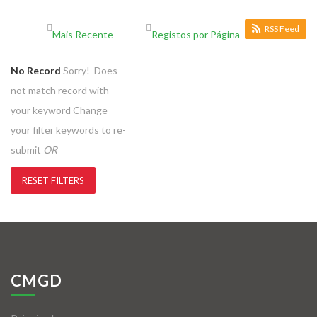
RSS Feed
No Record
Sorry! Does
not match record with
your keyword
Change
your filter keywords to re-
submit
OR
RESET FILTERS
CMGD