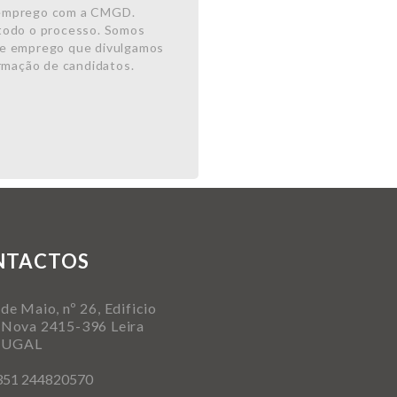
emprego com a CMGD.
todo o processo. Somos
 de emprego que divulgamos
rmação de candidatos.
NTACTOS
de Maio, nº 26, Edificio
 Nova 2415-396 Leira
TUGAL
351 244820570