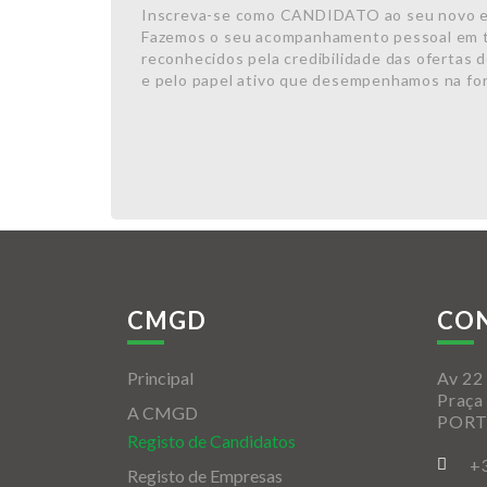
Inscreva-se como CANDIDATO ao seu novo 
Fazemos o seu acompanhamento pessoal em 
reconhecidos pela credibilidade das ofertas
e pelo papel ativo que desempenhamos na fo
CMGD
CO
Principal
Av 22 
Praça
A CMGD
POR
Registo de Candidatos
+
Registo de Empresas