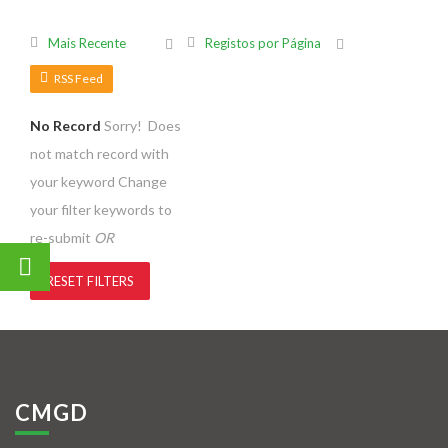
Mais Recente
Registos por Página
RSS Feed
No Record
Sorry! Does
not match record with
your keyword
Change
your filter keywords to
re-submit
OR
RESET FILTERS
CMGD