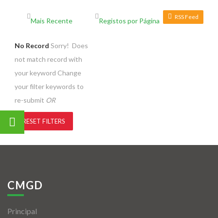
RSS Feed
No Record
Sorry! Does
not match record with
your keyword
Change
your filter keywords to
re-submit
OR
RESET FILTERS
CMGD
Principal