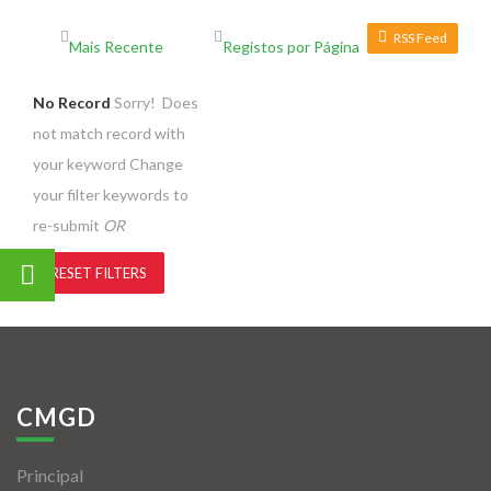
RSS Feed
No Record
Sorry! Does
not match record with
your keyword
Change
your filter keywords to
re-submit
OR
RESET FILTERS
CMGD
Principal