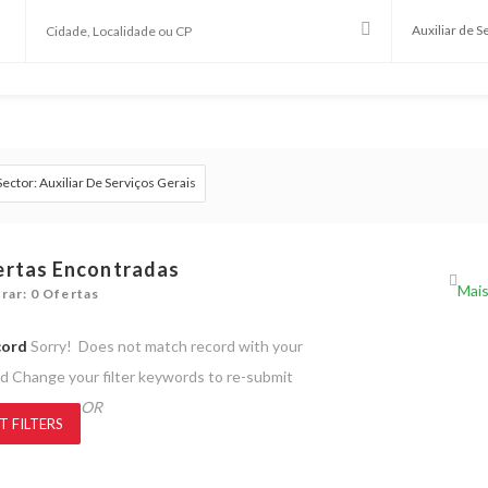
Sector: Auxiliar De Serviços Gerais
ertas Encontradas
rar: 0 Ofertas
cord
Sorry! Does not match record with your
rd
Change your filter keywords to re-submit
OR
T FILTERS