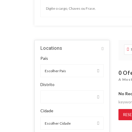
Locations
País
0
Of
A Most
Distrito
No Re
keywo
Cidade
RESE