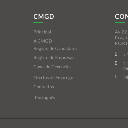
CMGD
CO
Principal
Av 22 
Praça
A CMGD
POR
Registo de Candidatos
+
Registo de Empresas
Ch
Canal de Denuncias
na
i
Ofertas de Emprego
Contactos
Português