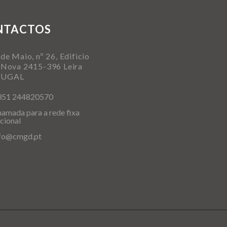
NTACTOS
de Maio, nº 26, Edificio
 Nova 2415-396 Leira
TUGAL
351 244820570
amada para a rede fixa
cional
nfo@cmgd.pt