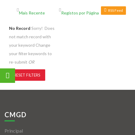
RSS Feed
No Record
Sorry! Does
not match record with
your keyword
Change
your filter keywords to
re-submit
OR
RESET FILTERS
CMGD
Principal