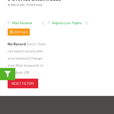
A Mostrar: 0 Ofertas
Mais Recente
Registos por Página
RSS Feed
No Record
Sorry! Does
not match record with
your keyword
Change
your filter keywords to
re-submit
OR
RESET FILTERS