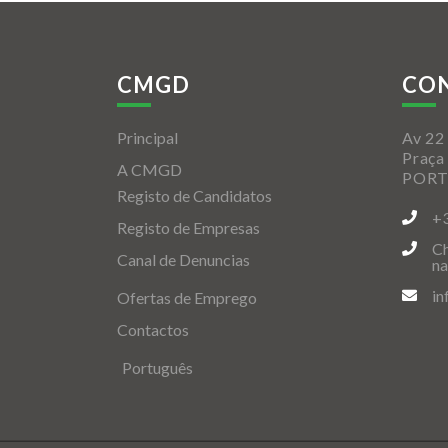
CMGD
CO
Principal
Av 22 
Praça
A CMGD
POR
Registo de Candidatos
+
Registo de Empresas
Ch
Canal de Denuncias
na
i
Ofertas de Emprego
Contactos
Português