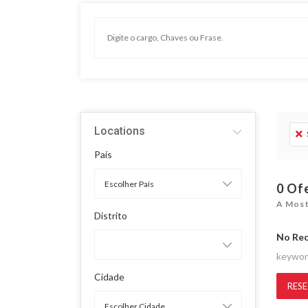
Locations
País
0
Of
A Most
Distrito
No Re
keywo
Cidade
RESE