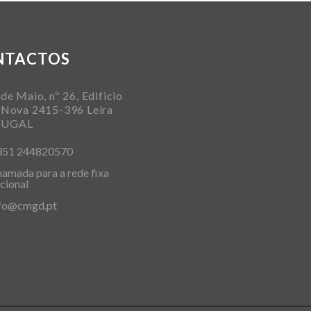
NTACTOS
de Maio, nº 26, Edificio
 Nova 2415-396 Leira
TUGAL
351 244820570
amada para a rede fixa
cional
nfo@cmgd.pt