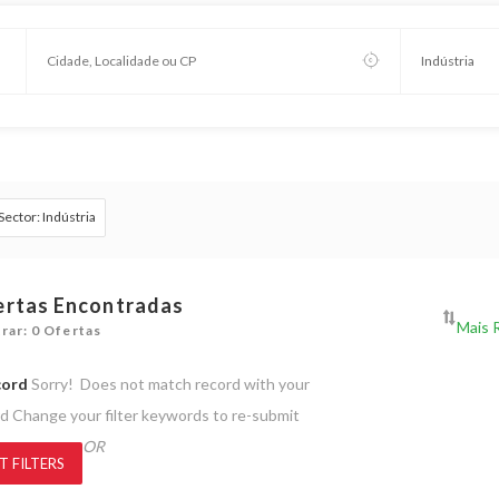
Sector: Indústria
ertas Encontradas
rar: 0 Ofertas
cord
Sorry! Does not match record with your
rd
Change your filter keywords to re-submit
OR
T FILTERS