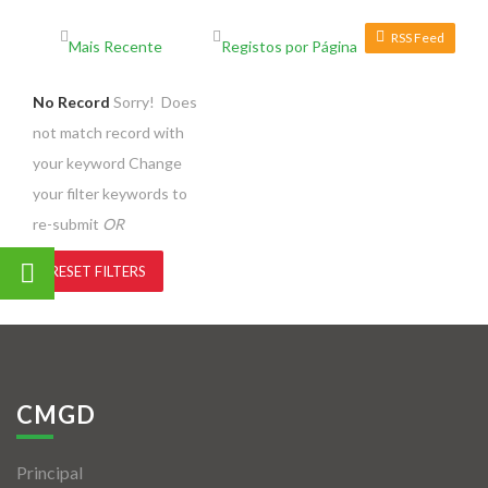
RSS Feed
No Record
Sorry! Does
not match record with
your keyword
Change
your filter keywords to
re-submit
OR
RESET FILTERS
CMGD
Principal