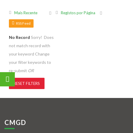
Mais Recente
Registos por Página
RSS Feed
No Record
Sorry! Does
not match record with
your keyword
Change
your filter keywords to
re-submit
OR
RESET FILTERS
CMGD