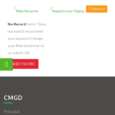
RSS Feed
No Record
Sorry! Does
not match record with
your keyword
Change
your filter keywords to
re-submit
OR
RESET FILTERS
CMGD
Principal