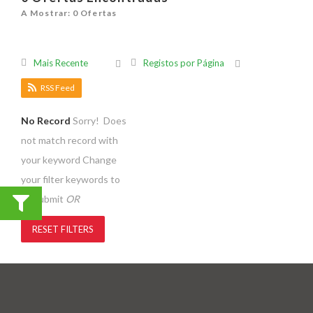
A Mostrar: 0 Ofertas
Mais Recente
Registos por Página
RSS Feed
No Record
Sorry! Does
not match record with
your keyword
Change
your filter keywords to
re-submit
OR
RESET FILTERS