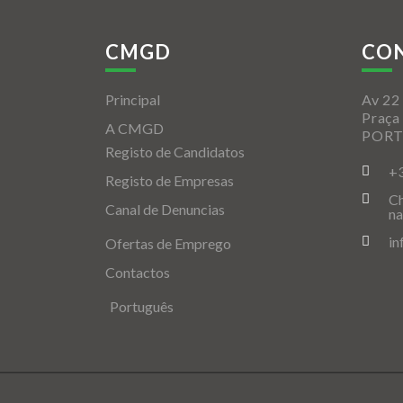
CMGD
CO
Principal
Av 22 
Praça
A CMGD
POR
Registo de Candidatos
+
Registo de Empresas
Ch
Canal de Denuncias
na
i
Ofertas de Emprego
Contactos
Português