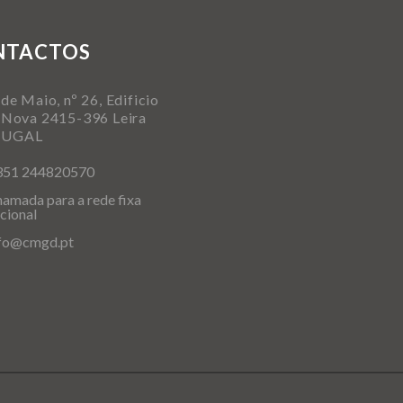
NTACTOS
de Maio, nº 26, Edificio
 Nova 2415-396 Leira
TUGAL
351 244820570
amada para a rede fixa
cional
nfo@cmgd.pt