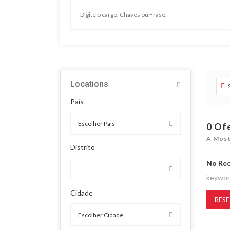
Locations
País
0
Of
A Most
Distrito
No Re
keywo
Cidade
RESE