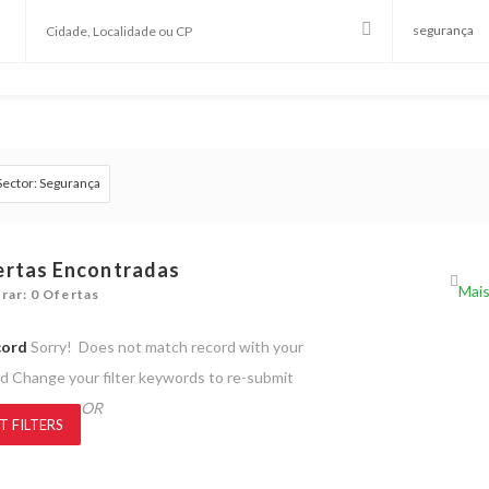
Sector: Segurança
ertas Encontradas
rar: 0 Ofertas
cord
Sorry! Does not match record with your
rd
Change your filter keywords to re-submit
OR
T FILTERS