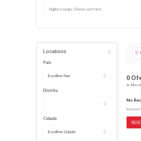
Locations
País
0
Of
A Most
Distrito
No Re
keywo
Cidade
RESE