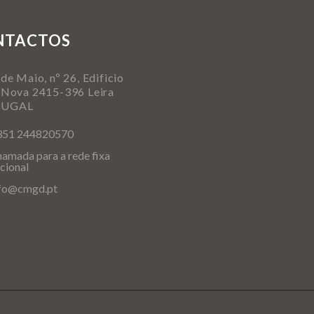
NTACTOS
de Maio, nº 26, Edificio
 Nova 2415-396 Leira
TUGAL
351 244820570
amada para a rede fixa
cional
nfo@cmgd.pt