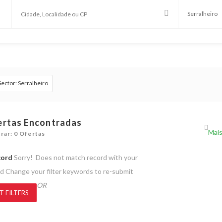
Sector: Serralheiro
ertas Encontradas
rar: 0 Ofertas
cord
Sorry! Does not match record with your
rd
Change your filter keywords to re-submit
OR
T FILTERS