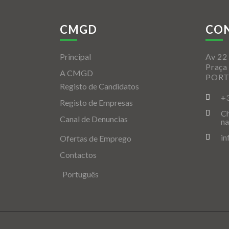
CMGD
CO
Principal
Av 22 
Praça
A CMGD
POR
Registo de Candidatos
+
Registo de Empresas
Ch
Canal de Denuncias
na
i
Ofertas de Emprego
Contactos
Português