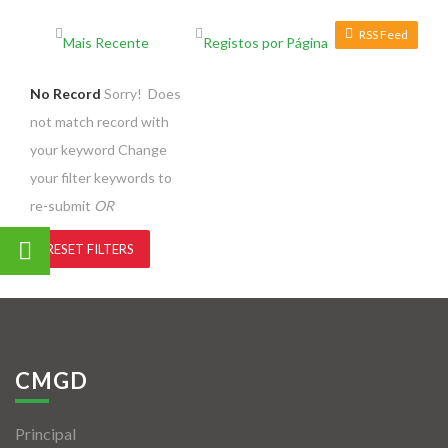
RSS Feed
No Record
Sorry! Does
not match record with
your keyword
Change
your filter keywords to
re-submit
OR
RESET FILTERS
CMGD
Principal