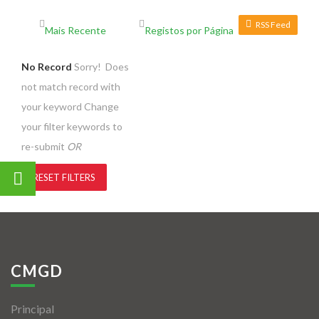
RSS Feed
No Record
Sorry! Does
not match record with
your keyword
Change
your filter keywords to
re-submit
OR
RESET FILTERS
CMGD
Principal