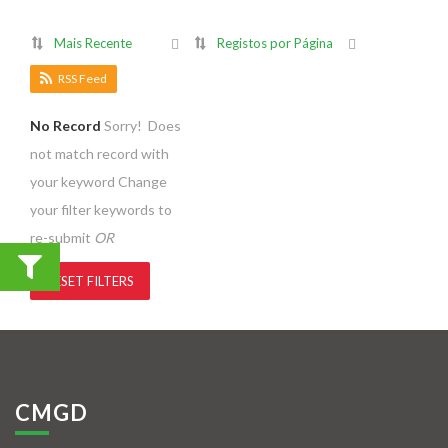
Mais Recente
Registos por Página
RSS Feed
No Record
Sorry! Does
not match record with
your keyword
Change
your filter keywords to
re-submit
OR
RESET FILTERS
CMGD