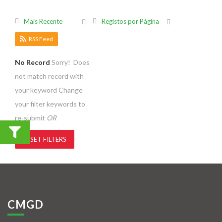
Mais Recente
Registos por Página
RSS Feed
No Record
Sorry! Does
not match record with
your keyword
Change
your filter keywords to
re-submit
OR
RESET FILTERS
CMGD