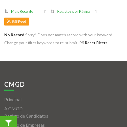
Mais Recente
Registos por Página
RSS Feed
No Record
Sorry! Does not match record with your keyword
Change your filter keywords to re-submit
OR
Reset Filters
CMGD
Principal
A CMGD
Registo de Candidatos
Registo de Empresas