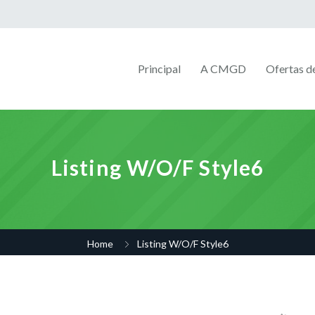
Principal
A CMGD
Ofertas 
Listing W/O/F Style6
Home
Listing W/O/F Style6