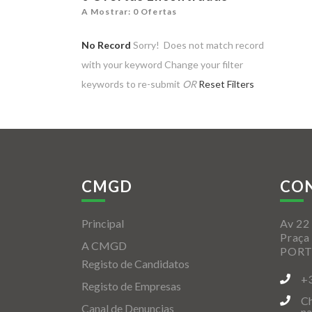
A Mostrar: 0 Ofertas
No Record
Sorry! Does not match record
with your keyword
Change your filter
keywords to re-submit
OR
Reset Filters
CMGD
CO
Principal
Av 22 
Praça
A CMGD
POR
Registo de Candidatos
+
Registo de Empresas
Ch
Canal de Denuncias
na