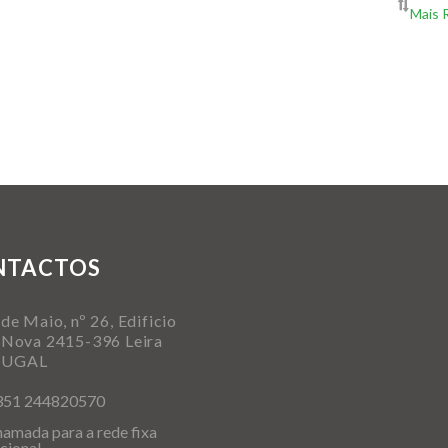
NTACTOS
de Maio, nº 26, Edificio
 Nova 2415-396 Leira
TUGAL
351 244820570
amada para a rede fixa
cional