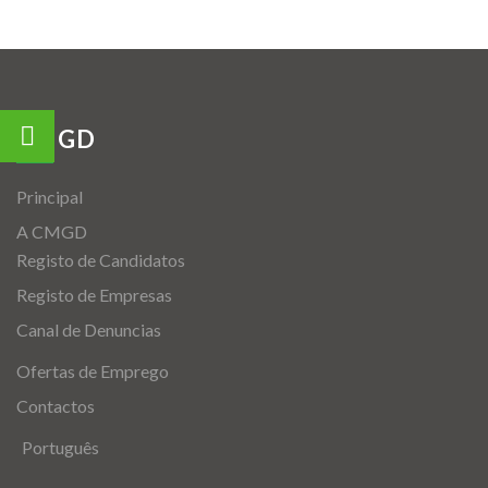
CMGD
Principal
A CMGD
Registo de Candidatos
Registo de Empresas
Canal de Denuncias
Ofertas de Emprego
Contactos
Português