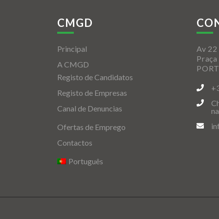
CMGD
CO
Principal
Av 22 
Praça
A CMGD
POR
Registo de Candidatos
+
Registo de Empresas
Ch
Canal de Denuncias
na
i
Ofertas de Emprego
Contactos
Português