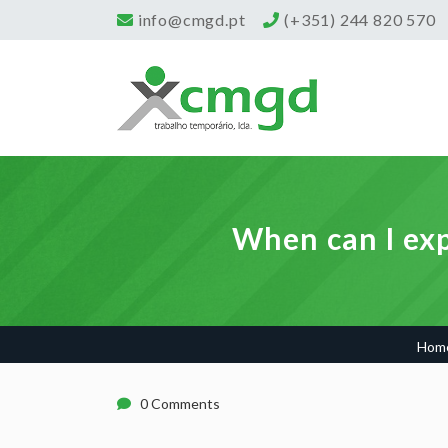
info@cmgd.pt
(+351) 244 820 570
When can I exp
Hom
0 Comments