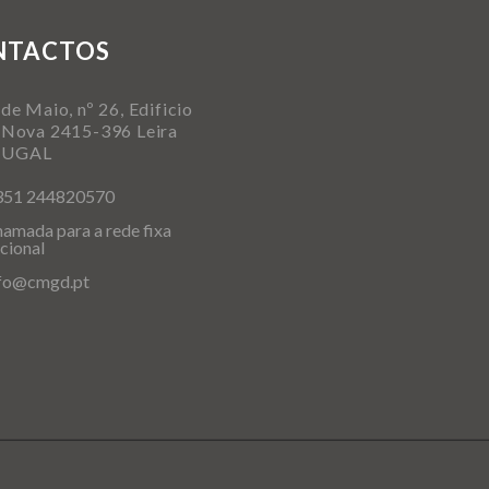
NTACTOS
de Maio, nº 26, Edificio
 Nova 2415-396 Leira
TUGAL
351 244820570
amada para a rede fixa
cional
nfo@cmgd.pt