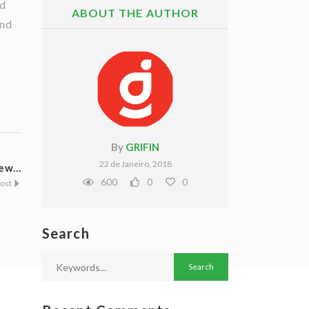
ed
ABOUT THE AUTHOR
and
By
GRIFIN
22 de Janeiro, 2018
w...
600
0
0
Post
Search