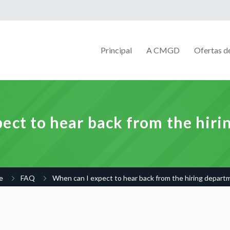
Principal
A CMGD
Ofertas 
ect to hear back from the hir
e
FAQ
When can I expect to hear back from the hiring depart